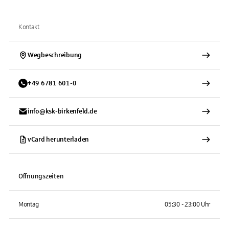
Kontakt
Wegbeschreibung
+
49
6781
601-0
info@ksk-birkenfeld.de
vCard herunterladen
Öffnungszeiten
Montag
05:30 - 23:00 Uhr