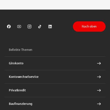
Tippen Sie, um nach Themen zu suchen. Verwenden Sie die Pfeil-T
Nach oben
Sparkasse auf Facebook
Sparkasse auf Youtube
Sparkasse auf Instagram
Sparkasse auf TikTok
Sparkasse auf LinkedIn
Beliebte Themen
Girokonto
Kontowechselservice
Privatkredit
Baufinanzierung