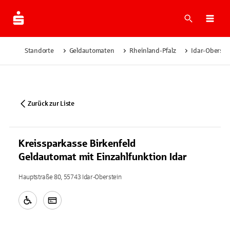
Suche
Navi
Standorte
Geldautomaten
Rheinland-Pfalz
Idar-Oberste
Zurück zur Liste
Kreissparkasse Birkenfeld
Geldautomat mit Einzahlfunktion Idar
Hauptstraße 80, 55743 Idar-Oberstein