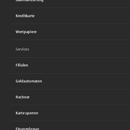
Kreditkarte
Wertpapiere
Services
Filialen
Geldautomaten
Rechner
Karte sperren
Finanzglossar