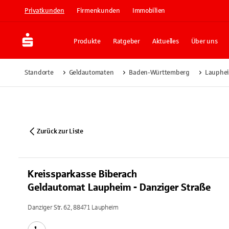
Privatkunden
Firmenkunden
Immobilien
Produkte
Ratgeber
Aktuelles
Über uns
Standorte
Geldautomaten
Baden-Württemberg
Lauphe
Zurück zur Liste
Kreissparkasse Biberach
Geldautomat Laupheim - Danziger Straße
Danziger Str. 62, 88471 Laupheim