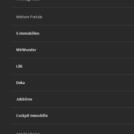
Weitere Portale
S-Immobilien
WirWunder
LBS
Deka
Jobbörse
Cockpit Immobilie
App Sparkasse