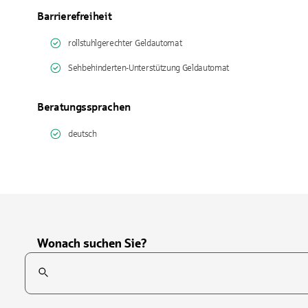
Barrierefreiheit
rollstuhlgerechter Geldautomat
Sehbehinderten-Unterstützung Geldautomat
Beratungssprachen
deutsch
Wonach suchen Sie?
Suchfeld
Tippen Sie, um nach Themen zu suchen. Verwenden Sie die Pfei