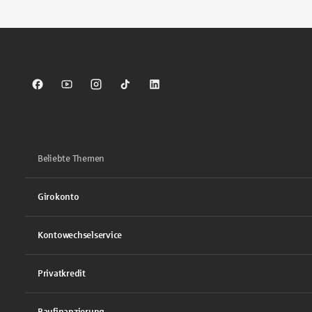
Sparkasse auf Facebook
Sparkasse auf Youtube
Sparkasse auf Instagram
Sparkasse auf TikTok
Sparkasse auf LinkedIn
Beliebte Themen
Girokonto
Kontowechselservice
Privatkredit
Baufinanzierung