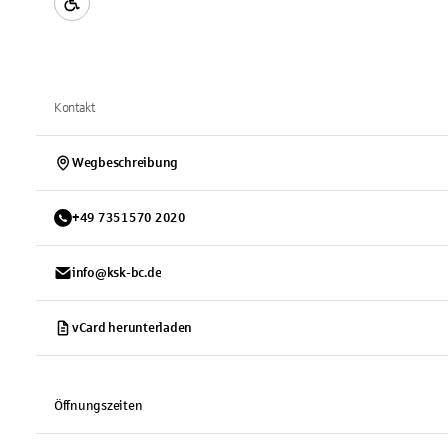
Kontakt
Wegbeschreibung
+
49
7351570
2020
info@ksk-bc.de
vCard herunterladen
Öffnungszeiten