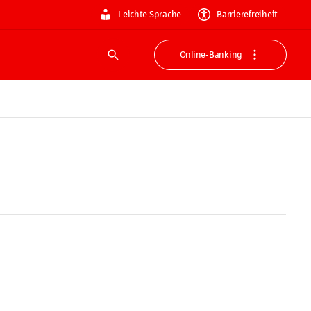
Leichte Sprache
Barrierefreiheit
Online-Banking
Suche