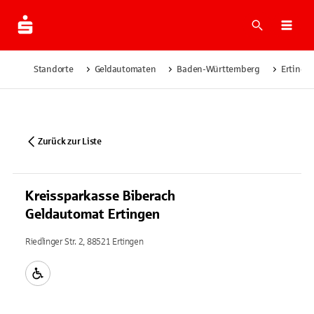
Suche
Navi
Standorte
Geldautomaten
Baden-Württemberg
Ertinge
Zurück zur Liste
Kreissparkasse Biberach
Geldautomat Ertingen
Riedlinger Str. 2, 88521 Ertingen