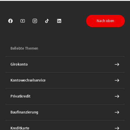
Nach oben
Sparkasse auf Facebook
Sparkasse auf Youtube
Sparkasse auf Instagram
Sparkasse auf TikTok
Sparkasse auf LinkedIn
Beliebte Themen
Girokonto
Kontowechselservice
Privatkredit
Baufinanzierung
Kreditkarte