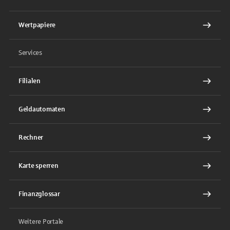
Wertpapiere
Services
Filialen
Geldautomaten
Rechner
Karte sperren
Finanzglossar
Weitere Portale