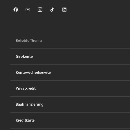
Sparkasse auf Facebook
Sparkasse auf Youtube
Sparkasse auf Instagram
Sparkasse auf TikTok
Sparkasse auf LinkedIn
Beliebte Themen
Girokonto
Kontowechselservice
Privatkredit
Baufinanzierung
Kreditkarte