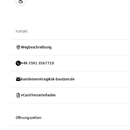
Kontakt
Wegbeschreibung
+
49
3591
3567710
kundenservice@ksk-bautzen.de
vCard herunterladen
Öffnungszeiten