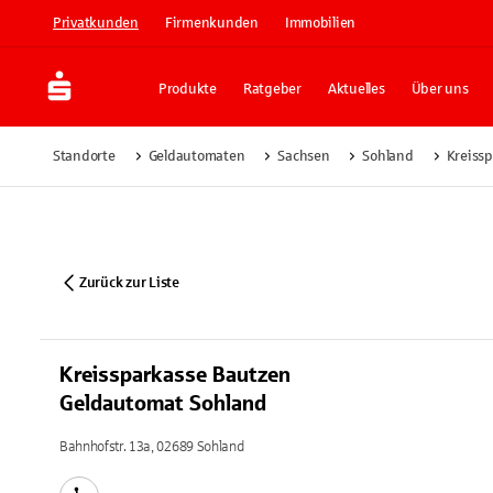
Privatkunden
Firmenkunden
Immobilien
Produkte
Ratgeber
Aktuelles
Über uns
Standorte
Geldautomaten
Sachsen
Sohland
Kreiss
Zurück zur Liste
Kreissparkasse Bautzen
Geldautomat Sohland
Bahnhofstr. 13a, 02689 Sohland