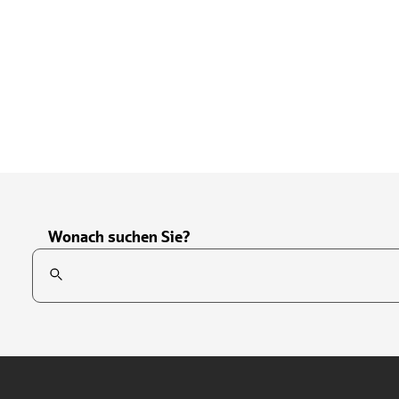
Wonach suchen Sie?
Suchfeld
Tippen Sie, um nach Themen zu suchen. Verwenden Sie die Pfei