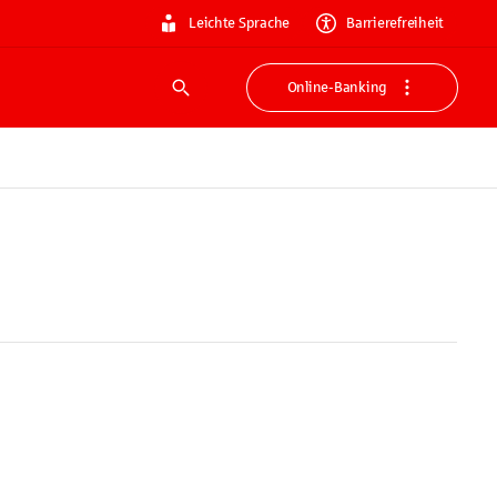
Leichte Sprache
Barrierefreiheit
Online-Banking
Suche