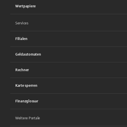
Wertpapiere
Services
Filialen
Geldautomaten
Rechner
Karte sperren
Finanzglossar
Weitere Portale