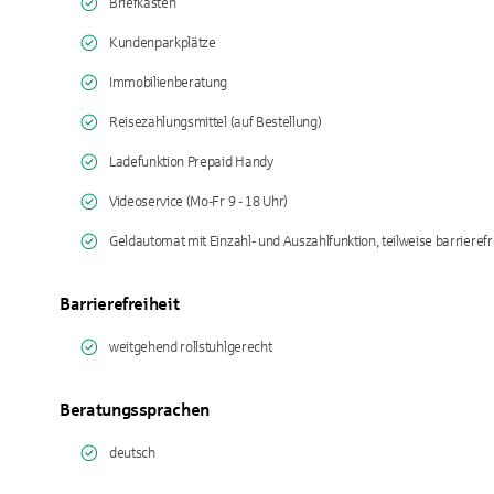
Briefkasten
Kundenparkplätze
Immobilienberatung
Reisezahlungsmittel (auf Bestellung)
Ladefunktion Prepaid Handy
Videoservice (Mo-Fr 9 - 18 Uhr)
Geldautomat mit Einzahl- und Auszahlfunktion, teilweise barrierefr
Barrierefreiheit
weitgehend rollstuhlgerecht
Beratungssprachen
deutsch