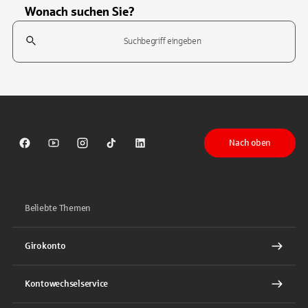
Wonach suchen Sie?
Suchfeld
Tippen Sie, um nach Themen zu suchen. Verwenden Sie die Pfeil-T
Nach oben
Sparkasse auf Facebook
Sparkasse auf Youtube
Sparkasse auf Instagram
Sparkasse auf TikTok
Sparkasse auf LinkedIn
Beliebte Themen
Girokonto
Kontowechselservice