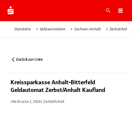
Suche
Navi
Standorte
Geldautomaten
Sachsen-Anhalt
Zerbst/Anhal
Zurück zur Liste
Kreissparkasse Anhalt-Bitterfeld
Geldautomat Zerbst/Anhalt Kaufland
Alte Brücke 3, 39261 Zerbst/Anhalt