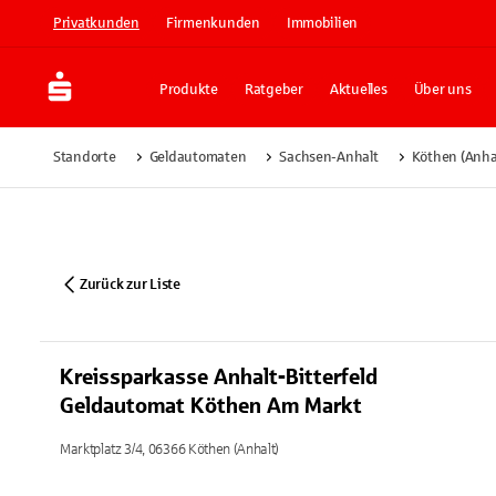
Privatkunden
Firmenkunden
Immobilien
Produkte
Ratgeber
Aktuelles
Über uns
Standorte
Geldautomaten
Sachsen-Anhalt
Köthen (Anha
Zurück zur Liste
Kreissparkasse Anhalt-Bitterfeld
Geldautomat Köthen Am Markt
Marktplatz 3/4, 06366 Köthen (Anhalt)