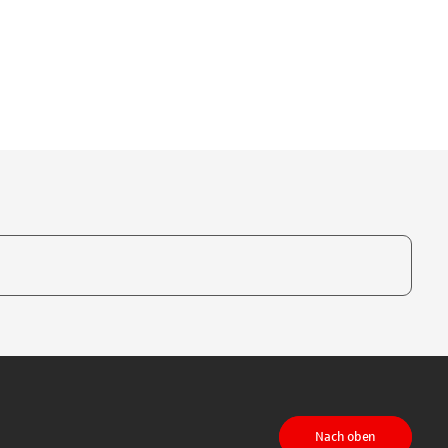
te, um auszuwählen
Nach oben