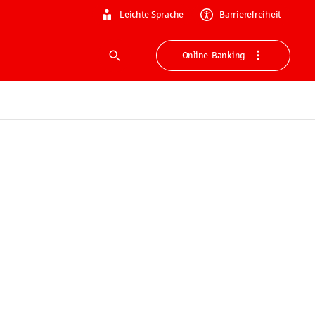
Leichte Sprache
Barrierefreiheit
Online-Banking
Suche