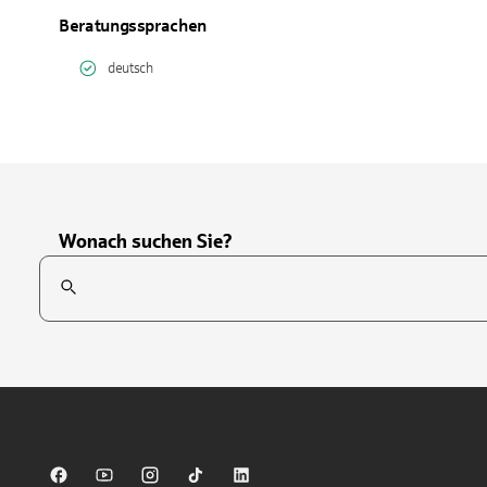
Beratungssprachen
deutsch
Wonach suchen Sie?
Suchfeld
Tippen Sie, um nach Themen zu suchen. Verwenden Sie die Pfei
Sparkasse auf Facebook
Sparkasse auf Youtube
Sparkasse auf Instagram
Sparkasse auf TikTok
Sparkasse auf LinkedIn