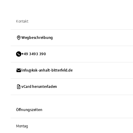
Kontakt
Wegbeschreibung
+
49
3493
390
info@ksk-anhalt-bitterfeld.de
vCard herunterladen
Öffnungszeiten
Montag