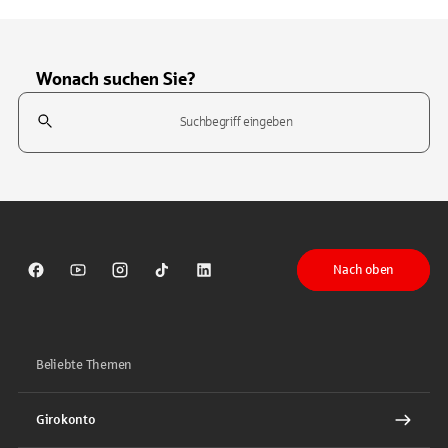
Wonach suchen Sie?
Suchfeld
Tippen Sie, um nach Themen zu suchen. Verwenden Sie die Pfeil-T
Nach oben
Sparkasse auf Facebook
Sparkasse auf Youtube
Sparkasse auf Instagram
Sparkasse auf TikTok
Sparkasse auf LinkedIn
Beliebte Themen
Girokonto