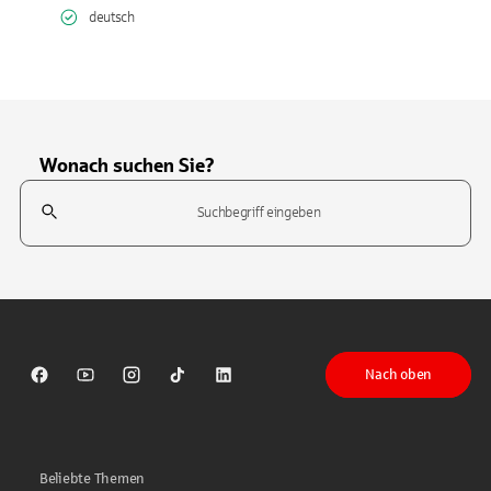
deutsch
Wonach suchen Sie?
Suchfeld
Tippen Sie, um nach Themen zu suchen. Verwenden Sie die Pfeil-T
Nach oben
Sparkasse auf Facebook
Sparkasse auf Youtube
Sparkasse auf Instagram
Sparkasse auf TikTok
Sparkasse auf LinkedIn
Beliebte Themen