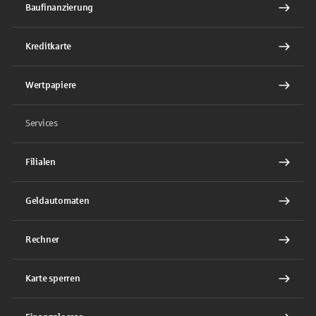
Baufinanzierung
Kreditkarte
Wertpapiere
Services
Filialen
Geldautomaten
Rechner
Karte sperren