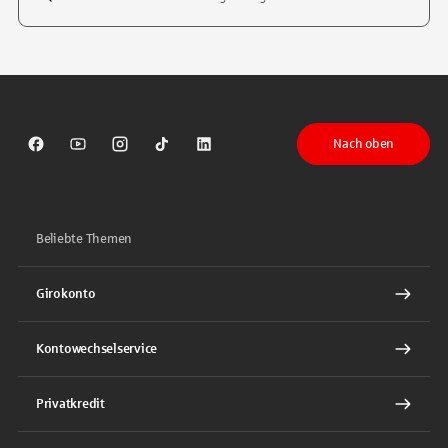
Tippen Sie, um nach Themen zu suchen. Verwenden Sie die Pfeil-T
Nach oben
Sparkasse auf Facebook
Sparkasse auf Youtube
Sparkasse auf Instagram
Sparkasse auf TikTok
Sparkasse auf LinkedIn
Beliebte Themen
Girokonto
Kontowechselservice
Privatkredit