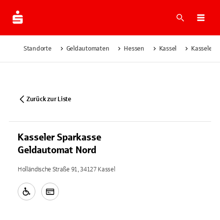
Suche
Navi
Standorte
Geldautomaten
Hessen
Kassel
Kasseler 
Zurück zur Liste
Kasseler Sparkasse
Geldautomat Nord
Holländische Straße 91, 34127 Kassel