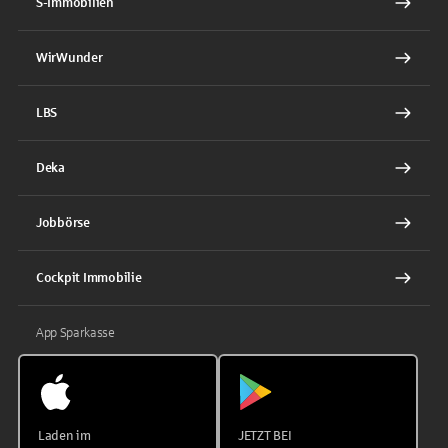
S-Immobilien
WirWunder
LBS
Deka
Jobbörse
Cockpit Immobilie
App Sparkasse
Laden im
JETZT BEI