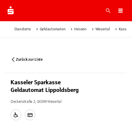
Suche
Navi
Standorte
Geldautomaten
Hessen
Wesertal
Kassele
Zurück zur Liste
Kasseler Sparkasse
Geldautomat Lippoldsberg
Deckenstraße 2, 34399 Wesertal