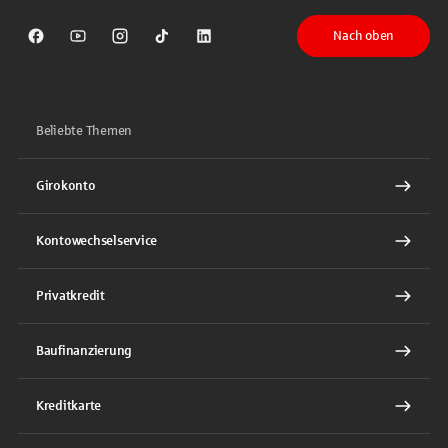
Nach oben
Sparkasse auf Facebook
Sparkasse auf Youtube
Sparkasse auf Instagram
Sparkasse auf TikTok
Sparkasse auf LinkedIn
Beliebte Themen
Girokonto
Kontowechselservice
Privatkredit
Baufinanzierung
Kreditkarte