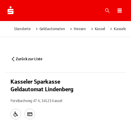
Suche
Navi
Standorte
Geldautomaten
Hessen
Kassel
Kasseler 
Zurück zur Liste
Kasseler Sparkasse
Geldautomat Lindenberg
Forstbachweg 47 A, 34123 Kassel