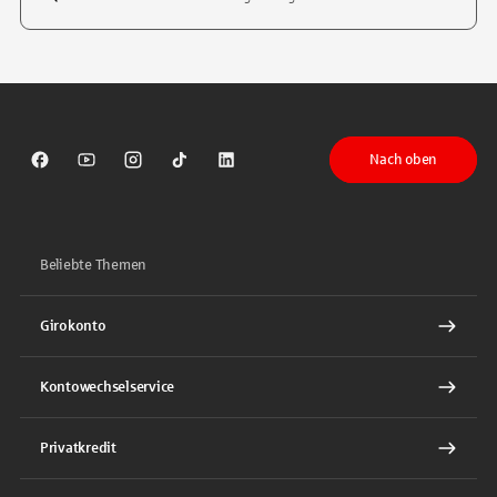
Tippen Sie, um nach Themen zu suchen. Verwenden Sie die Pfeil-T
Nach oben
Sparkasse auf Facebook
Sparkasse auf Youtube
Sparkasse auf Instagram
Sparkasse auf TikTok
Sparkasse auf LinkedIn
Beliebte Themen
Girokonto
Kontowechselservice
Privatkredit