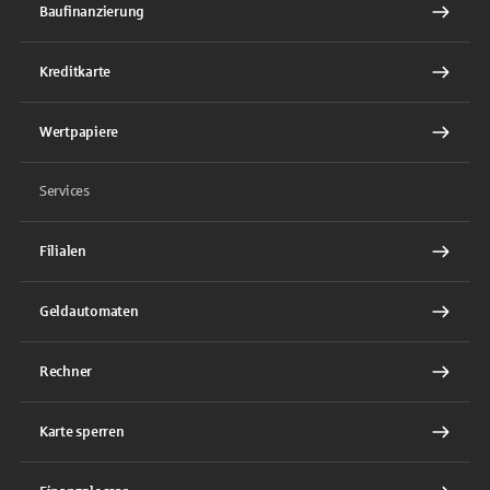
Baufinanzierung
Kreditkarte
Wertpapiere
Services
Filialen
Geldautomaten
Rechner
Karte sperren