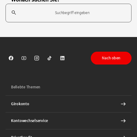
Suchfeld
Tippen Sie, um nach Themen zu suchen. Verwenden Sie die Pfeil-T
Nach oben
Sparkasse auf Facebook
Sparkasse auf Youtube
Sparkasse auf Instagram
Sparkasse auf TikTok
Sparkasse auf LinkedIn
Beliebte Themen
Girokonto
Kontowechselservice