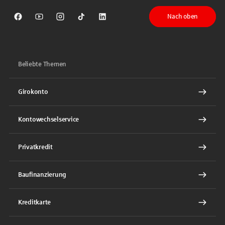
Nach oben
Sparkasse auf Facebook
Sparkasse auf Youtube
Sparkasse auf Instagram
Sparkasse auf TikTok
Sparkasse auf LinkedIn
Beliebte Themen
Girokonto
Kontowechselservice
Privatkredit
Baufinanzierung
Kreditkarte