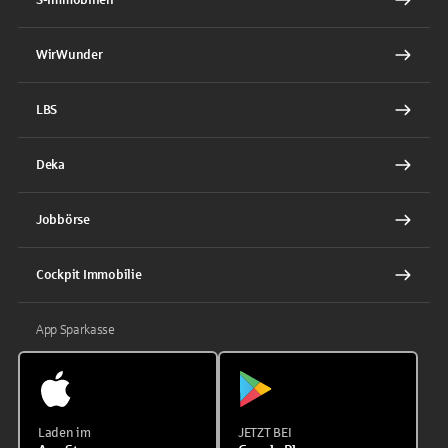
WirWunder
LBS
Deka
Jobbörse
Cockpit Immobilie
App Sparkasse
Laden im
JETZT BEI