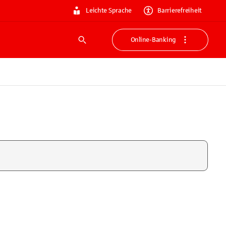
Leichte Sprache
Barrierefreiheit
Online-Banking
Suche