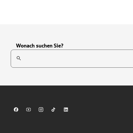
Wonach suchen Sie?
Suchfeld
Tippen Sie, um nach Themen zu suchen. Verwenden Sie die Pfei
Sparkasse auf Facebook
Sparkasse auf Youtube
Sparkasse auf Instagram
Sparkasse auf TikTok
Sparkasse auf LinkedIn