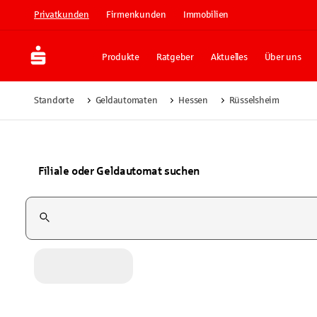
Privatkunden
Firmenkunden
Immobilien
Produkte
Ratgeber
Aktuelles
Über uns
Standorte
Geldautomaten
Hessen
Rüsselsheim
Filiale oder Geldautomat suchen
Suchfeld