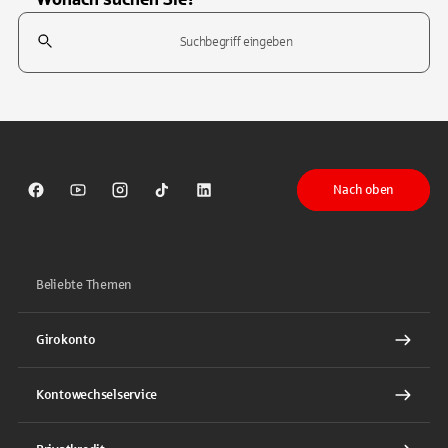
Suchfeld
Tippen Sie, um nach Themen zu suchen. Verwenden Sie die Pfeil-T
Nach oben
Sparkasse auf Facebook
Sparkasse auf Youtube
Sparkasse auf Instagram
Sparkasse auf TikTok
Sparkasse auf LinkedIn
Beliebte Themen
Girokonto
Kontowechselservice