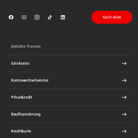
Nach oben
Sparkasse auf Facebook
Sparkasse auf Youtube
Sparkasse auf Instagram
Sparkasse auf TikTok
Sparkasse auf LinkedIn
Beliebte Themen
Girokonto
Kontowechselservice
Privatkredit
Baufinanzierung
Kreditkarte