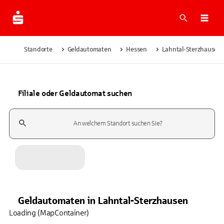
Suche
Navi
Standorte
Geldautomaten
Hessen
Lahntal-Sterzhausen
Filiale oder Geldautomat suchen
Suchfeld
Geldautomaten
in
Lahntal-Sterzhausen
Loading (MapContainer)