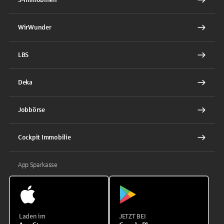
WirWunder
LBS
Deka
Jobbörse
Cockpit Immobilie
App Sparkasse
Laden im
JETZT BEI