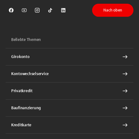
Nach oben
Sparkasse auf Facebook
Sparkasse auf Youtube
Sparkasse auf Instagram
Sparkasse auf TikTok
Sparkasse auf LinkedIn
Beliebte Themen
Girokonto
Kontowechselservice
Privatkredit
Baufinanzierung
Kreditkarte