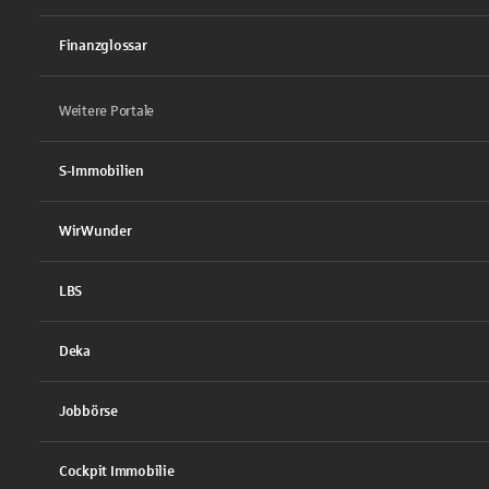
Finanzglossar
Weitere Portale
S-Immobilien
WirWunder
LBS
Deka
Jobbörse
Cockpit Immobilie