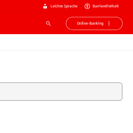
Leichte Sprache
Barrierefreiheit
Online-Banking
Suche