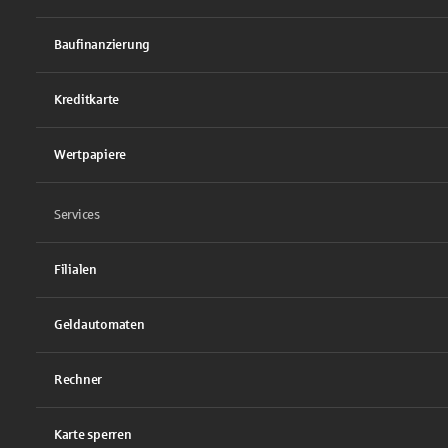
Baufinanzierung
Kreditkarte
Wertpapiere
Services
Filialen
Geldautomaten
Rechner
Karte sperren