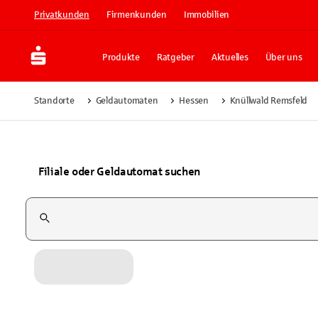
Privatkunden
Firmenkunden
Immobilien
Produkte
Ratgeber
Aktuelles
Über uns
Standorte
Geldautomaten
Hessen
Knüllwald Remsfeld
Filiale oder Geldautomat suchen
Suchfeld