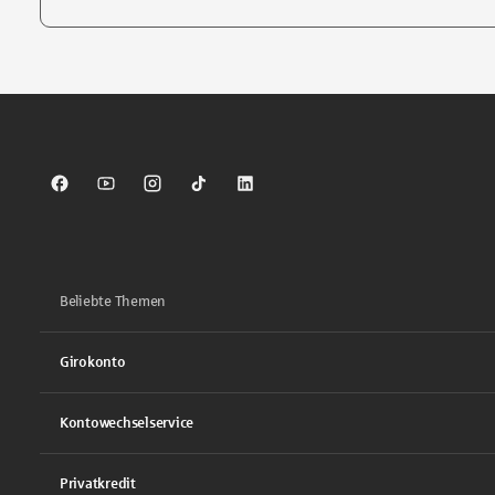
Tippen Sie, um nach Themen zu suchen. Verwenden Sie die Pfei
Sparkasse auf Facebook
Sparkasse auf Youtube
Sparkasse auf Instagram
Sparkasse auf TikTok
Sparkasse auf LinkedIn
Beliebte Themen
Girokonto
Kontowechselservice
Privatkredit