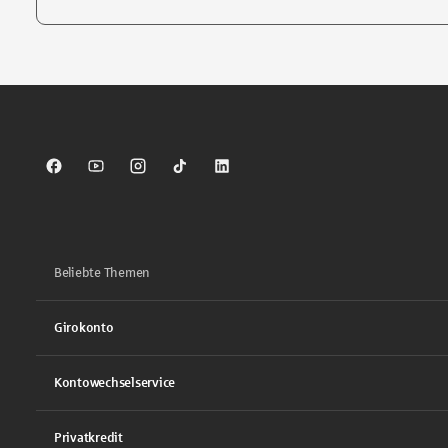
Tippen Sie, um nach Themen zu suchen. Verwenden Sie die Pfei
Sparkasse auf Facebook
Sparkasse auf Youtube
Sparkasse auf Instagram
Sparkasse auf TikTok
Sparkasse auf LinkedIn
Beliebte Themen
Girokonto
Kontowechselservice
Privatkredit