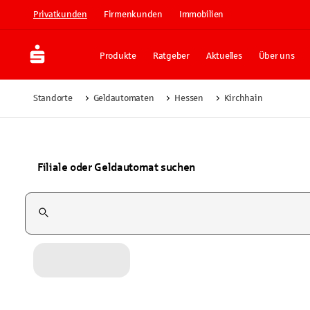
Privatkunden
Firmenkunden
Immobilien
Produkte
Ratgeber
Aktuelles
Über uns
Standorte
Geldautomaten
Hessen
Kirchhain
Filiale oder Geldautomat suchen
Suchfeld