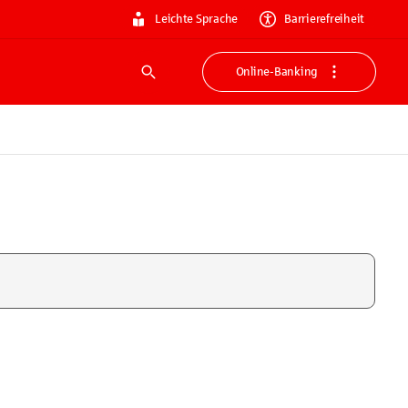
Leichte Sprache
Barrierefreiheit
Online-Banking
Suche