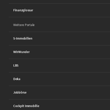
Finanzglossar
Weitere Portale
S-Immobilien
WirWunder
LBS
Deka
Jobbörse
Cockpit Immobilie