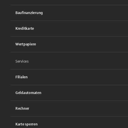
Baufinanzierung
Kreditkarte
Wertpapiere
Services
Filialen
Geldautomaten
Rechner
Karte sperren