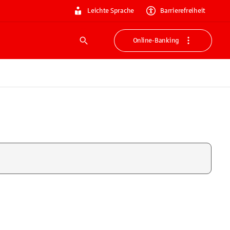
Leichte Sprache
Barrierefreiheit
Online-Banking
Suche