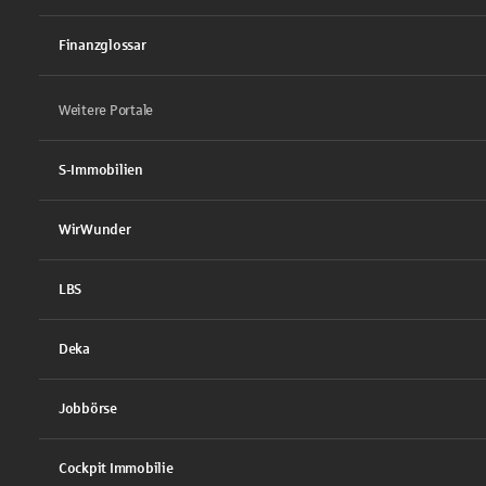
Finanzglossar
Weitere Portale
S-Immobilien
WirWunder
LBS
Deka
Jobbörse
Cockpit Immobilie