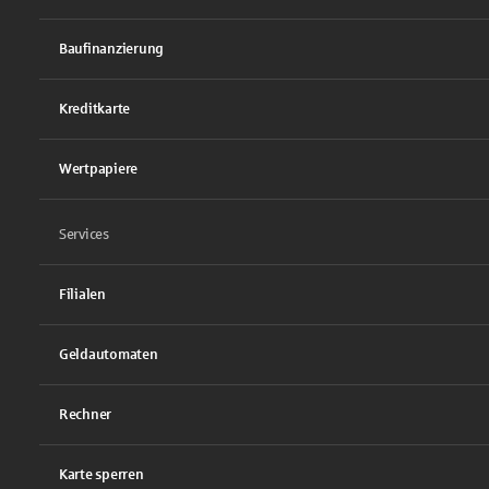
Baufinanzierung
Kreditkarte
Wertpapiere
Services
Filialen
Geldautomaten
Rechner
Karte sperren