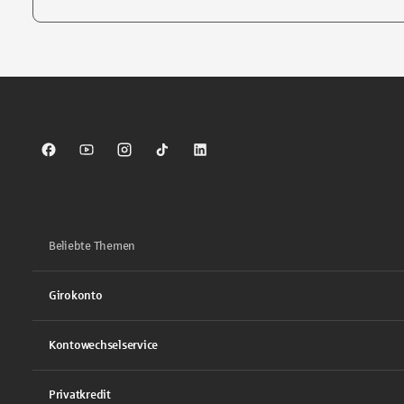
Tippen Sie, um nach Themen zu suchen. Verwenden Sie die Pfei
Sparkasse auf Facebook
Sparkasse auf Youtube
Sparkasse auf Instagram
Sparkasse auf TikTok
Sparkasse auf LinkedIn
Beliebte Themen
Girokonto
Kontowechselservice
Privatkredit