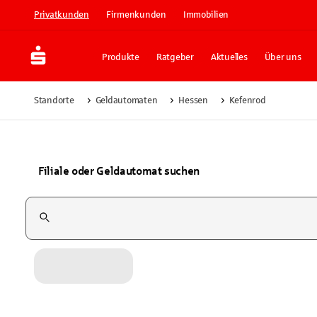
Privatkunden
Firmenkunden
Immobilien
Produkte
Ratgeber
Aktuelles
Über uns
Standorte
Geldautomaten
Hessen
Kefenrod
Filiale oder Geldautomat suchen
Suchfeld