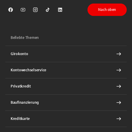
Nach oben
Sparkasse auf Facebook
Sparkasse auf Youtube
Sparkasse auf Instagram
Sparkasse auf TikTok
Sparkasse auf LinkedIn
Beliebte Themen
Girokonto
Kontowechselservice
Privatkredit
Baufinanzierung
Kreditkarte