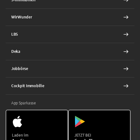
WirWunder
LBS
Deka
Jobbörse
Cockpit Immobilie
App Sparkasse
Laden im
JETZT BEI