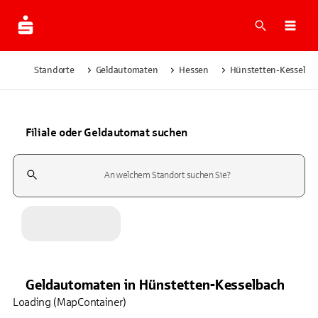
Suche
Navi
Standorte
Geldautomaten
Hessen
Hünstetten-Kesselba
Filiale oder Geldautomat suchen
Suchfeld
Geldautomaten
in
Hünstetten-Kesselbach
Loading (MapContainer)