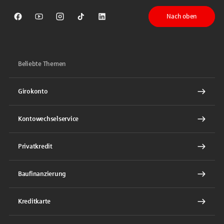
Nach oben
Sparkasse auf Facebook
Sparkasse auf Youtube
Sparkasse auf Instagram
Sparkasse auf TikTok
Sparkasse auf LinkedIn
Beliebte Themen
Girokonto
Kontowechselservice
Privatkredit
Baufinanzierung
Kreditkarte