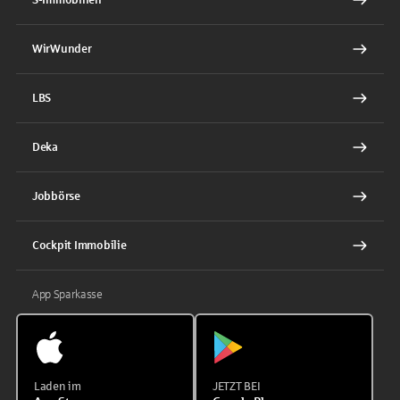
WirWunder
LBS
Deka
Jobbörse
Cockpit Immobilie
App Sparkasse
Laden im
JETZT BEI