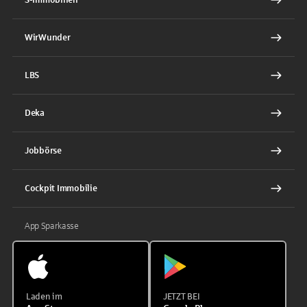
WirWunder
LBS
Deka
Jobbörse
Cockpit Immobilie
App Sparkasse
Laden im
JETZT BEI