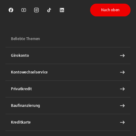
Nach oben
Sparkasse auf Facebook
Sparkasse auf Youtube
Sparkasse auf Instagram
Sparkasse auf TikTok
Sparkasse auf LinkedIn
Beliebte Themen
Girokonto
Kontowechselservice
Privatkredit
Baufinanzierung
Kreditkarte