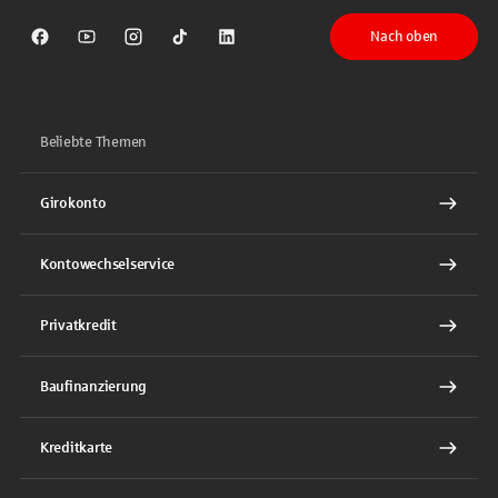
Nach oben
Sparkasse auf Facebook
Sparkasse auf Youtube
Sparkasse auf Instagram
Sparkasse auf TikTok
Sparkasse auf LinkedIn
Beliebte Themen
Girokonto
Kontowechselservice
Privatkredit
Baufinanzierung
Kreditkarte