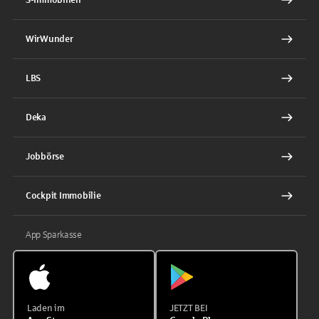
WirWunder
LBS
Deka
Jobbörse
Cockpit Immobilie
App Sparkasse
Laden im
JETZT BEI