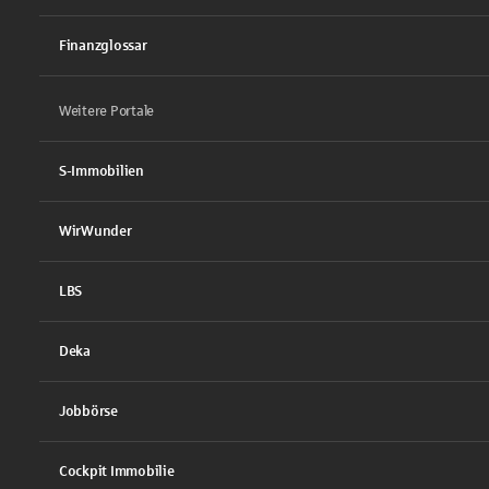
Finanzglossar
Weitere Portale
S-Immobilien
WirWunder
LBS
Deka
Jobbörse
Cockpit Immobilie