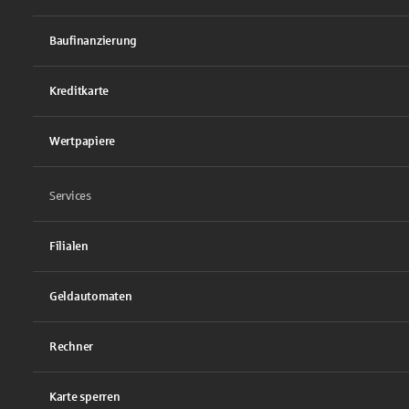
Baufinanzierung
Kreditkarte
Wertpapiere
Services
Filialen
Geldautomaten
Rechner
Karte sperren