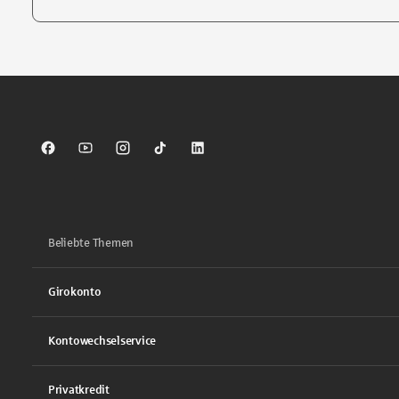
Tippen Sie, um nach Themen zu suchen. Verwenden Sie die Pfei
Sparkasse auf Facebook
Sparkasse auf Youtube
Sparkasse auf Instagram
Sparkasse auf TikTok
Sparkasse auf LinkedIn
Beliebte Themen
Girokonto
Kontowechselservice
Privatkredit