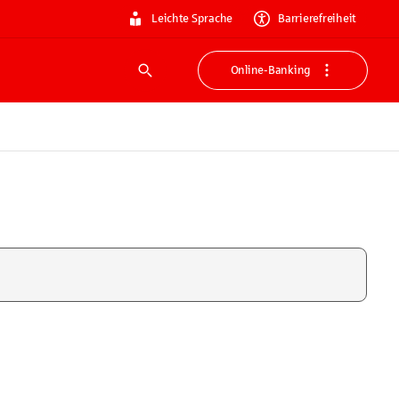
Leichte Sprache
Barrierefreiheit
Online-Banking
Suche