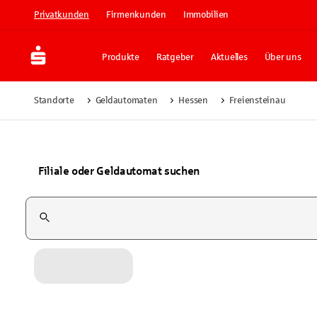
Privatkunden
Firmenkunden
Immobilien
Produkte
Ratgeber
Aktuelles
Über uns
Standorte
Geldautomaten
Hessen
Freiensteinau
Filiale oder Geldautomat suchen
Suchfeld