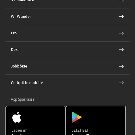
WirWunder
LBS
Deka
Jobbörse
Cockpit Immobilie
App Sparkasse
Laden im
JETZT BEI