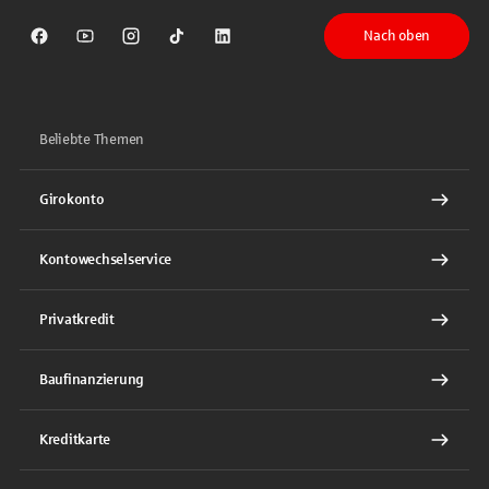
Nach oben
Sparkasse auf Facebook
Sparkasse auf Youtube
Sparkasse auf Instagram
Sparkasse auf TikTok
Sparkasse auf LinkedIn
Beliebte Themen
Girokonto
Kontowechselservice
Privatkredit
Baufinanzierung
Kreditkarte