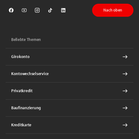
Nach oben
Sparkasse auf Facebook
Sparkasse auf Youtube
Sparkasse auf Instagram
Sparkasse auf TikTok
Sparkasse auf LinkedIn
Beliebte Themen
Girokonto
Kontowechselservice
Privatkredit
Baufinanzierung
Kreditkarte