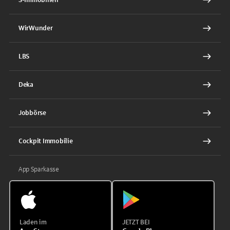
WirWunder
LBS
Deka
Jobbörse
Cockpit Immobilie
App Sparkasse
Laden im
JETZT BEI