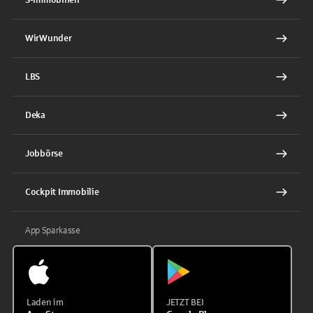
WirWunder
LBS
Deka
Jobbörse
Cockpit Immobilie
App Sparkasse
Laden im
JETZT BEI