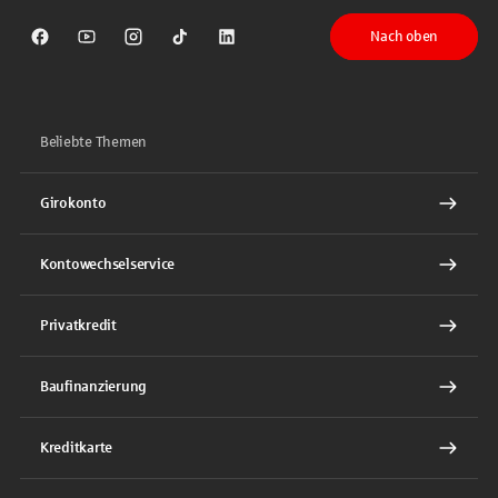
Nach oben
Sparkasse auf Facebook
Sparkasse auf Youtube
Sparkasse auf Instagram
Sparkasse auf TikTok
Sparkasse auf LinkedIn
Beliebte Themen
Girokonto
Kontowechselservice
Privatkredit
Baufinanzierung
Kreditkarte