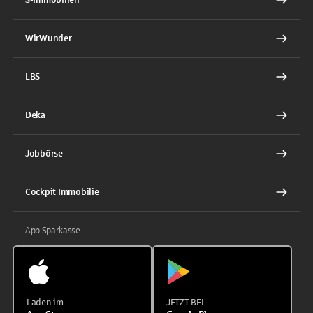
WirWunder
LBS
Deka
Jobbörse
Cockpit Immobilie
App Sparkasse
Laden im
JETZT BEI