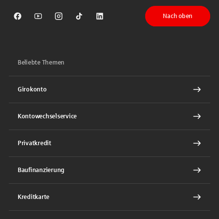
Nach oben
Sparkasse auf Facebook
Sparkasse auf Youtube
Sparkasse auf Instagram
Sparkasse auf TikTok
Sparkasse auf LinkedIn
Beliebte Themen
Girokonto
Kontowechselservice
Privatkredit
Baufinanzierung
Kreditkarte