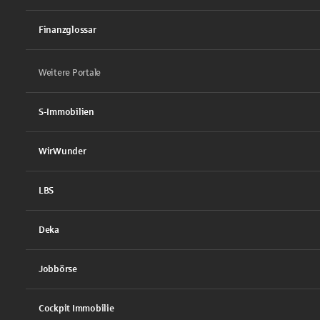
Finanzglossar
Weitere Portale
S-Immobilien
WirWunder
LBS
Deka
Jobbörse
Cockpit Immobilie