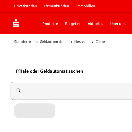
Privatkunden
Firmenkunden
Immobilien
Produkte
Ratgeber
Aktuelles
Über uns
Standorte
Geldautomaten
Hessen
Cölbe
Filiale oder Geldautomat suchen
Suchfeld