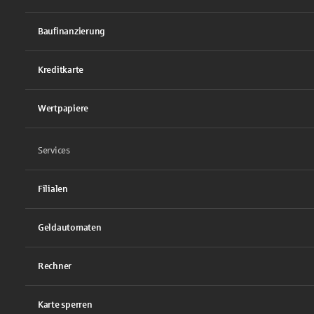
Baufinanzierung
Kreditkarte
Wertpapiere
Services
Filialen
Geldautomaten
Rechner
Karte sperren