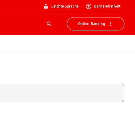
Leichte Sprache
Barrierefreiheit
Online-Banking
Suche