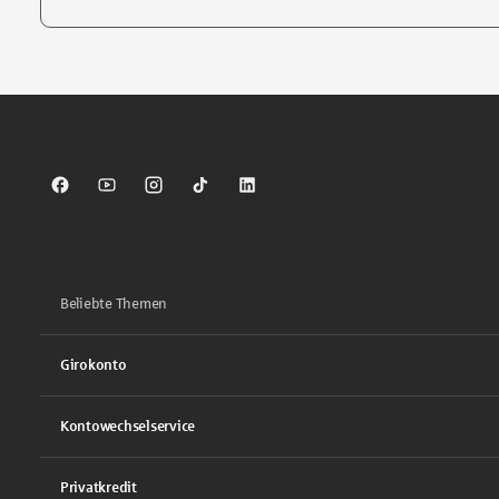
Tippen Sie, um nach Themen zu suchen. Verwenden Sie die Pfei
Sparkasse auf Facebook
Sparkasse auf Youtube
Sparkasse auf Instagram
Sparkasse auf TikTok
Sparkasse auf LinkedIn
Beliebte Themen
Girokonto
Kontowechselservice
Privatkredit