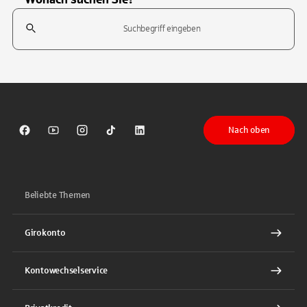
Suchfeld
Tippen Sie, um nach Themen zu suchen. Verwenden Sie die Pfeil-T
Nach oben
Sparkasse auf Facebook
Sparkasse auf Youtube
Sparkasse auf Instagram
Sparkasse auf TikTok
Sparkasse auf LinkedIn
Beliebte Themen
Girokonto
Kontowechselservice