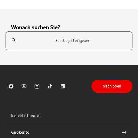
Wonach suchen Sie?
Suchfeld
Tippen Sie, um nach Themen zu suchen. Verwenden Sie die Pfeil-T
Nach oben
Sparkasse auf Facebook
Sparkasse auf Youtube
Sparkasse auf Instagram
Sparkasse auf TikTok
Sparkasse auf LinkedIn
Beliebte Themen
Girokonto