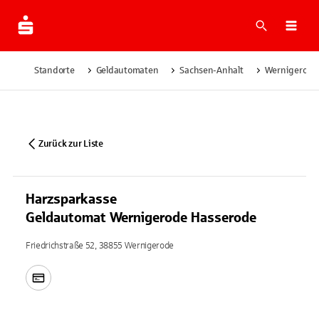
Suche
Navi
Standorte
Geldautomaten
Sachsen-Anhalt
Wernigerode
Zurück zur Liste
Harzsparkasse
Geldautomat Wernigerode Hasserode
Friedrichstraße 52, 38855 Wernigerode