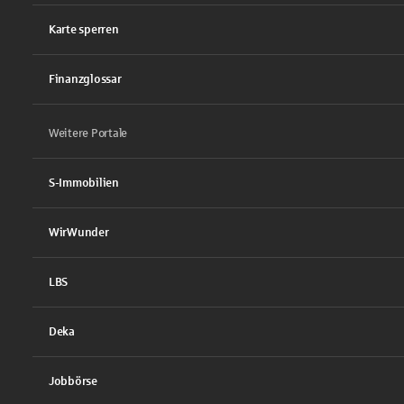
Karte sperren
Finanzglossar
Weitere Portale
S-Immobilien
WirWunder
LBS
Deka
Jobbörse