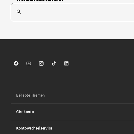
Suchfeld
Tippen Sie, um nach Themen zu suchen. Verwenden Sie die Pfei
Sparkasse auf Facebook
Sparkasse auf Youtube
Sparkasse auf Instagram
Sparkasse auf TikTok
Sparkasse auf LinkedIn
Beliebte Themen
Girokonto
Kontowechselservice