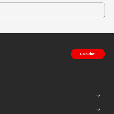
te, um auszuwählen
Nach oben