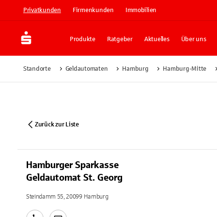
Privatkunden
Firmenkunden
Immobilien
Produkte
Ratgeber
Aktuelles
Über uns
Standorte
Geldautomaten
Hamburg
Hamburg-Mitte
Zurück zur Liste
Hamburger Sparkasse
Geldautomat St. Georg
Steindamm 55, 20099 Hamburg