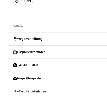
Kontakt
Wegbeschreibung
Haspa Beraterfinder
+
49
40
3578-0
haspa@haspa.de
vCard herunterladen