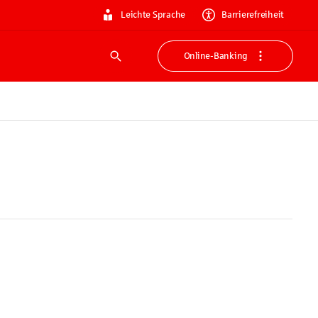
Leichte Sprache
Barrierefreiheit
Online-Banking
Suche