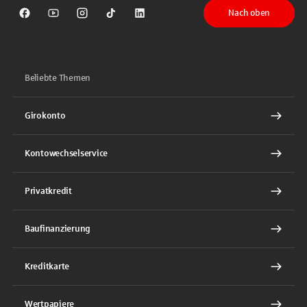
Nach oben
Sparkasse auf Facebook
Sparkasse auf Youtube
Sparkasse auf Instagram
Sparkasse auf TikTok
Sparkasse auf LinkedIn
Beliebte Themen
Girokonto
Kontowechselservice
Privatkredit
Baufinanzierung
Kreditkarte
Wertpapiere