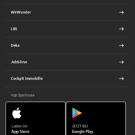
WirWunder
LBS
Deka
Jobbörse
Cockpit Immobilie
App Sparkasse
Laden im
JETZT BEI
App Store
Google Play