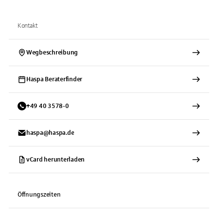
Kontakt
Wegbeschreibung
Haspa Beraterfinder
+
49
40
3578-0
haspa@haspa.de
vCard herunterladen
Öffnungszeiten