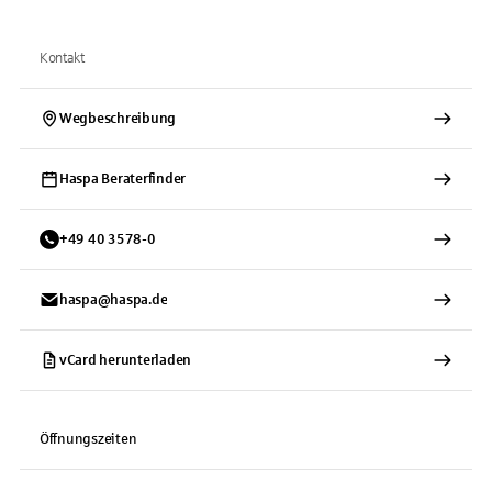
Kontakt
Wegbeschreibung
Haspa Beraterfinder
+
49
40
3578-0
haspa@haspa.de
vCard herunterladen
Öffnungszeiten