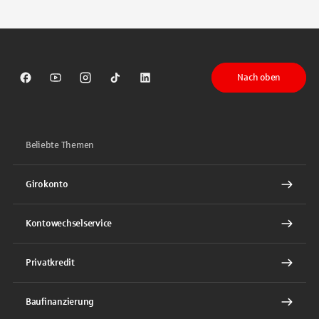
Tippen Sie, um nach Themen zu suchen. Verwenden Sie die Pfeil-T
Nach oben
Sparkasse auf Facebook
Sparkasse auf Youtube
Sparkasse auf Instagram
Sparkasse auf TikTok
Sparkasse auf LinkedIn
Beliebte Themen
Girokonto
Kontowechselservice
Privatkredit
Baufinanzierung