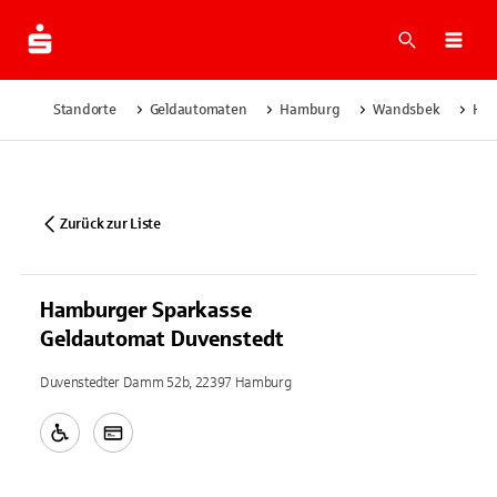
Suche
Navi
Standorte
Geldautomaten
Hamburg
Wandsbek
Ham
Zurück zur Liste
Hamburger Sparkasse
Geldautomat Duvenstedt
Duvenstedter Damm 52b, 22397 Hamburg