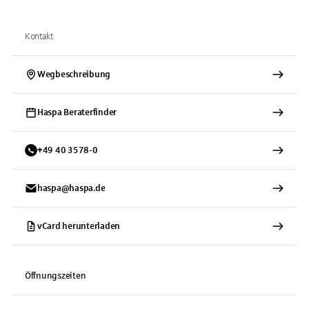
Kontakt
Wegbeschreibung
Haspa Beraterfinder
+
49
40
3578-0
haspa@haspa.de
vCard herunterladen
Öffnungszeiten