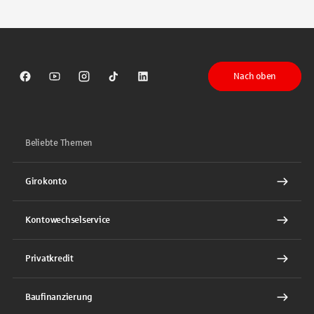
Tippen Sie, um nach Themen zu suchen. Verwenden Sie die Pfeil-T
Nach oben
Sparkasse auf Facebook
Sparkasse auf Youtube
Sparkasse auf Instagram
Sparkasse auf TikTok
Sparkasse auf LinkedIn
Beliebte Themen
Girokonto
Kontowechselservice
Privatkredit
Baufinanzierung