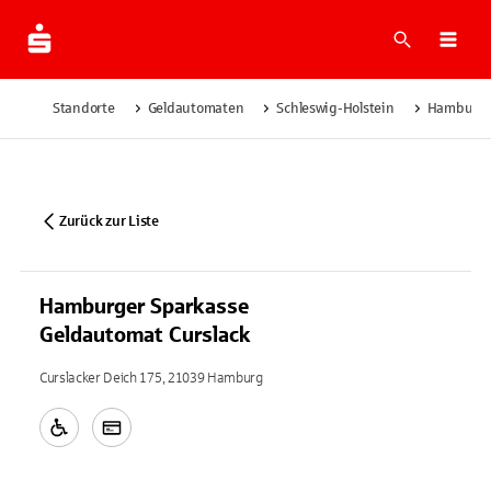
Suche
Navi
Standorte
Geldautomaten
Schleswig-Holstein
Hamburg
Zurück zur Liste
Hamburger Sparkasse
Geldautomat Curslack
Curslacker Deich 175, 21039 Hamburg