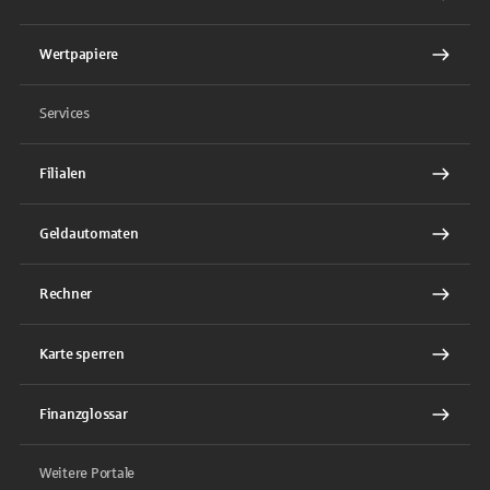
Wertpapiere
Services
Filialen
Geldautomaten
Rechner
Karte sperren
Finanzglossar
Weitere Portale