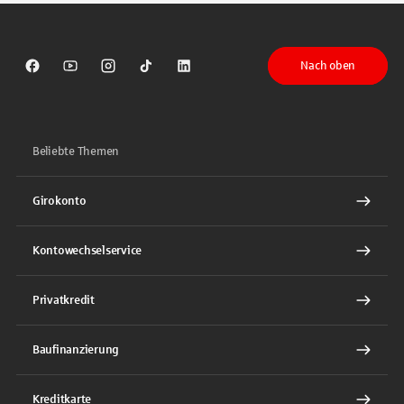
Nach oben
Sparkasse auf Facebook
Sparkasse auf Youtube
Sparkasse auf Instagram
Sparkasse auf TikTok
Sparkasse auf LinkedIn
Beliebte Themen
Girokonto
Kontowechselservice
Privatkredit
Baufinanzierung
Kreditkarte