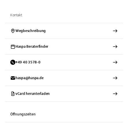
Kontakt
Wegbeschreibung
Haspa Beraterfinder
+
49
40
3578-0
haspa@haspa.de
vCard herunterladen
Öffnungszeiten