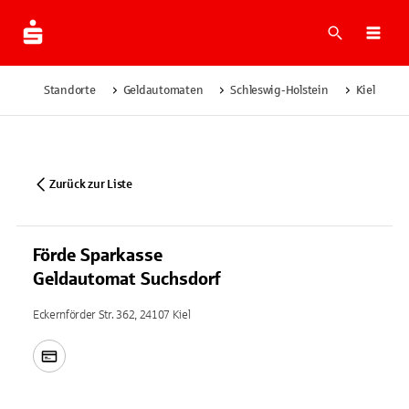
Suche
Navi
Standorte
Geldautomaten
Schleswig-Holstein
Kiel
F
Zurück zur Liste
Förde Sparkasse
Geldautomat Suchsdorf
Eckernförder Str. 362, 24107 Kiel