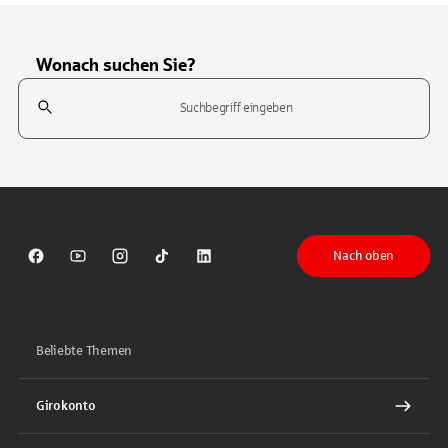
Wonach suchen Sie?
Suchfeld
Tippen Sie, um nach Themen zu suchen. Verwenden Sie die Pfeil-T
Nach oben
Sparkasse auf Facebook
Sparkasse auf Youtube
Sparkasse auf Instagram
Sparkasse auf TikTok
Sparkasse auf LinkedIn
Beliebte Themen
Girokonto