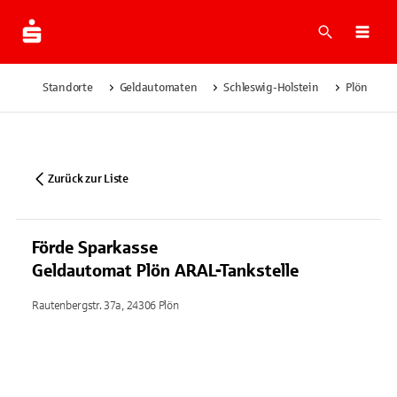
Suche
Navi
Standorte
Geldautomaten
Schleswig-Holstein
Plön
Zurück zur Liste
Förde Sparkasse
Geldautomat Plön ARAL-Tankstelle
Rautenbergstr. 37a, 24306 Plön