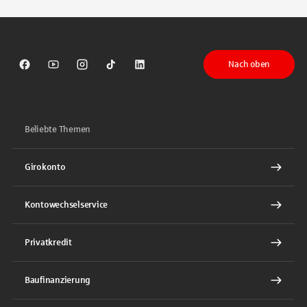
Nach oben
Sparkasse auf Facebook
Sparkasse auf Youtube
Sparkasse auf Instagram
Sparkasse auf TikTok
Sparkasse auf LinkedIn
Beliebte Themen
Girokonto
Kontowechselservice
Privatkredit
Baufinanzierung