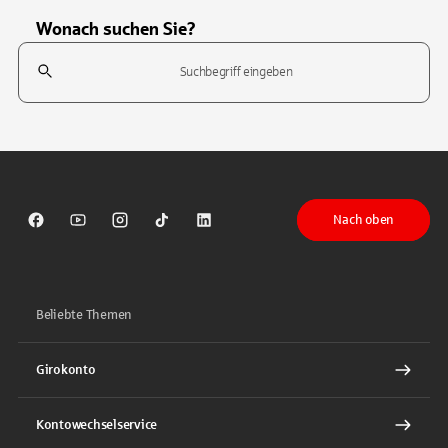
Wonach suchen Sie?
Suchfeld
Tippen Sie, um nach Themen zu suchen. Verwenden Sie die Pfeil-T
Nach oben
Sparkasse auf Facebook
Sparkasse auf Youtube
Sparkasse auf Instagram
Sparkasse auf TikTok
Sparkasse auf LinkedIn
Beliebte Themen
Girokonto
Kontowechselservice