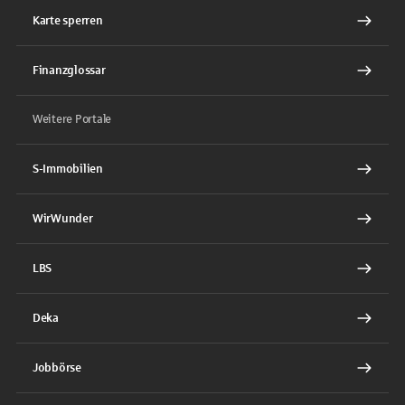
Karte sperren
Finanzglossar
Weitere Portale
S-Immobilien
WirWunder
LBS
Deka
Jobbörse