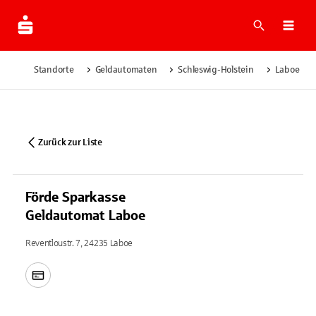
Suche
Navi
Standorte
Geldautomaten
Schleswig-Holstein
Laboe
Zurück zur Liste
Förde Sparkasse
Geldautomat Laboe
Reventloustr. 7, 24235 Laboe