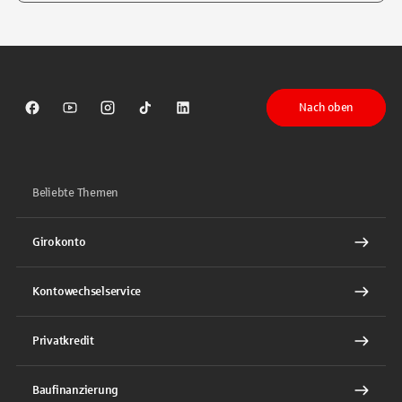
Tippen Sie, um nach Themen zu suchen. Verwenden Sie die Pfeil-T
Nach oben
Sparkasse auf Facebook
Sparkasse auf Youtube
Sparkasse auf Instagram
Sparkasse auf TikTok
Sparkasse auf LinkedIn
Beliebte Themen
Girokonto
Kontowechselservice
Privatkredit
Baufinanzierung