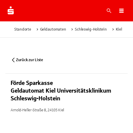
Suche
Navi
Standorte
Geldautomaten
Schleswig-Holstein
Kiel
F
Zurück zur Liste
Förde Sparkasse
Geldautomat Kiel Universitätsklinikum
Schleswig-Holstein
Arnold-Heller-Straße 8, 24105 Kiel