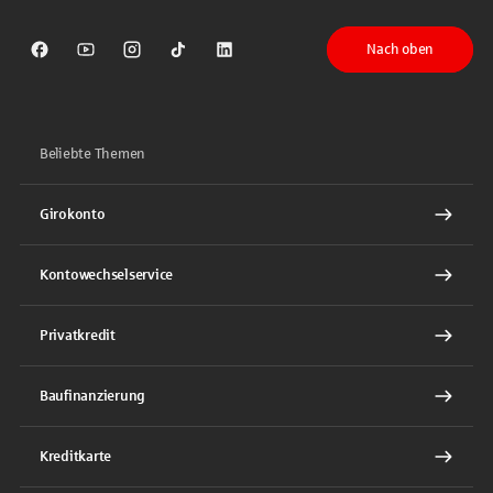
Nach oben
Sparkasse auf Facebook
Sparkasse auf Youtube
Sparkasse auf Instagram
Sparkasse auf TikTok
Sparkasse auf LinkedIn
Beliebte Themen
Girokonto
Kontowechselservice
Privatkredit
Baufinanzierung
Kreditkarte