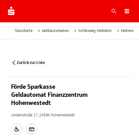
Suche
Navi
Standorte
Geldautomaten
Schleswig-Holstein
Hohenwes
Zurück zur Liste
Förde Sparkasse
Geldautomat Finanzzentrum
Hohenwestedt
Lindenstraße 17, 24594 Hohenwestedt