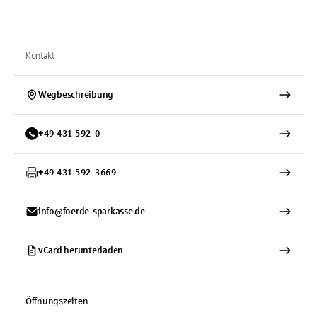
Kontakt
Wegbeschreibung
+
49
431
592-0
+
49
431
592-3669
info@foerde-sparkasse.de
vCard herunterladen
Öffnungszeiten