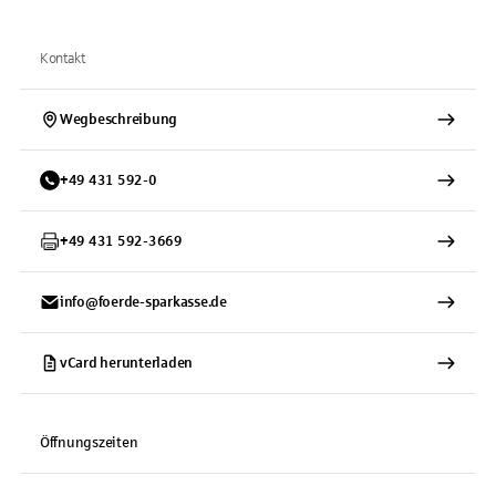
Kontakt
Wegbeschreibung
+
49
431
592-0
+
49
431
592-3669
info@foerde-sparkasse.de
vCard herunterladen
Öffnungszeiten