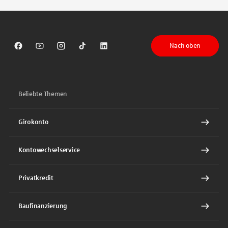
Nach oben
Sparkasse auf Facebook
Sparkasse auf Youtube
Sparkasse auf Instagram
Sparkasse auf TikTok
Sparkasse auf LinkedIn
Beliebte Themen
Girokonto
Kontowechselservice
Privatkredit
Baufinanzierung