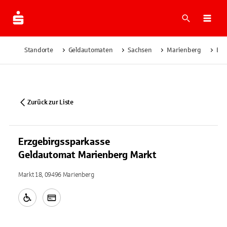
Suche
Navi
Standorte
Geldautomaten
Sachsen
Marienberg
Erz
Zurück zur Liste
Erzgebirgssparkasse
Geldautomat Marienberg Markt
Markt 18, 09496 Marienberg