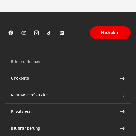
Tippen Sie, um nach Themen zu suchen. Verwenden Sie die Pfeil-T
Nach oben
Sparkasse auf Facebook
Sparkasse auf Youtube
Sparkasse auf Instagram
Sparkasse auf TikTok
Sparkasse auf LinkedIn
Beliebte Themen
Girokonto
Kontowechselservice
Privatkredit
Baufinanzierung