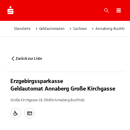
Suche
Navi
Standorte
Geldautomaten
Sachsen
Annaberg-Buchholz
Zurück zur Liste
Erzgebirgssparkasse
Geldautomat Annaberg Große Kirchgasse
Große Kirchgasse 18, 09456 Annaberg-Buchholz