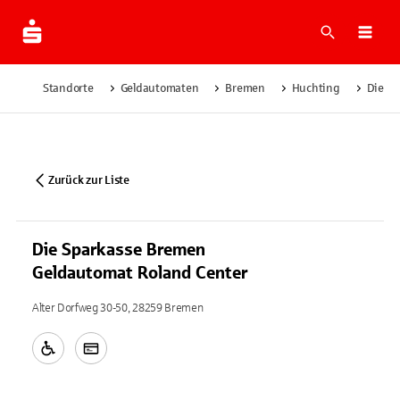
Suche
Navi
Standorte
Geldautomaten
Bremen
Huchting
Die Sp
Zurück zur Liste
Die Sparkasse Bremen
Geldautomat Roland Center
Alter Dorfweg 30-50, 28259 Bremen