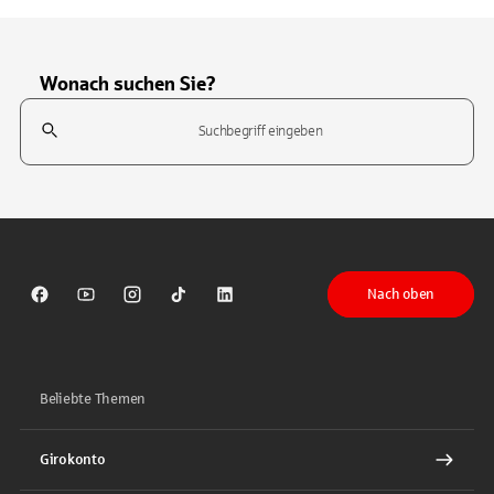
Wonach suchen Sie?
Suchfeld
Tippen Sie, um nach Themen zu suchen. Verwenden Sie die Pfeil-T
Nach oben
Sparkasse auf Facebook
Sparkasse auf Youtube
Sparkasse auf Instagram
Sparkasse auf TikTok
Sparkasse auf LinkedIn
Beliebte Themen
Girokonto