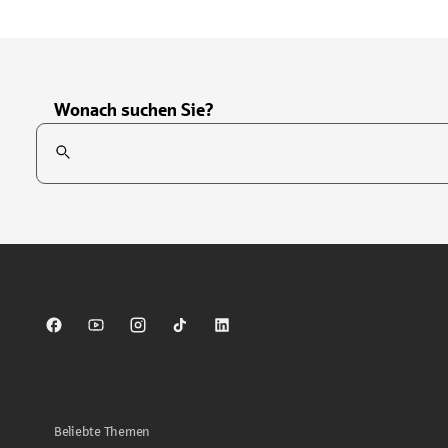
Wonach suchen Sie?
Suchfeld
Tippen Sie, um nach Themen zu suchen. Verwenden Sie die Pfei
Sparkasse auf Facebook
Sparkasse auf Youtube
Sparkasse auf Instagram
Sparkasse auf TikTok
Sparkasse auf LinkedIn
Beliebte Themen