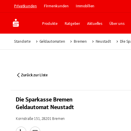
Privatkunden
Firmenkunden
Immobilien
Produkte
Ratgeber
Aktuelles
Über uns
Standorte
Geldautomaten
Bremen
Neustadt
Die Sp
Zurück zur Liste
Die Sparkasse Bremen
Geldautomat Neustadt
Kornstraße 151, 28201 Bremen