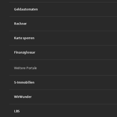
Geldautomaten
Rechner
Karte sperren
Finanzglossar
Weitere Portale
S-Immobilien
WirWunder
LBS