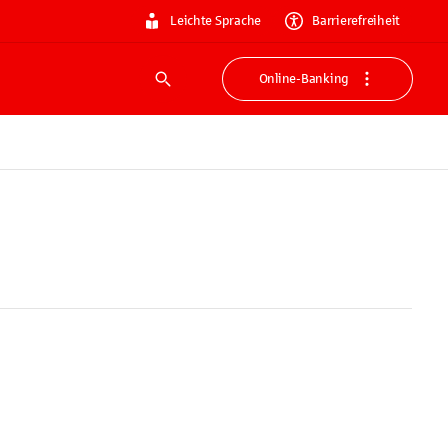
Leichte Sprache
Barrierefreiheit
Online-Banking
Suche