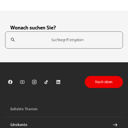
Wonach suchen Sie?
Suchfeld
Tippen Sie, um nach Themen zu suchen. Verwenden Sie die Pfeil-T
Nach oben
Sparkasse auf Facebook
Sparkasse auf Youtube
Sparkasse auf Instagram
Sparkasse auf TikTok
Sparkasse auf LinkedIn
Beliebte Themen
Girokonto