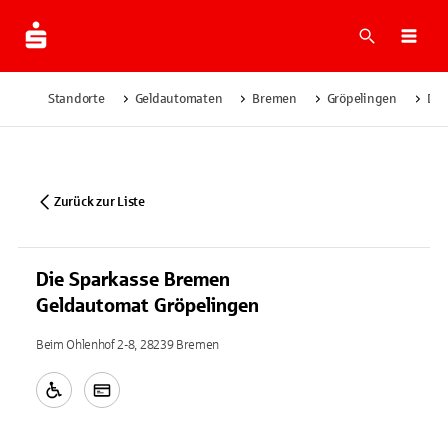
Suche
Navi
Standorte
Geldautomaten
Bremen
Gröpelingen
Die
Zurück zur Liste
Die Sparkasse Bremen
Geldautomat Gröpelingen
Beim Ohlenhof 2-8, 28239 Bremen