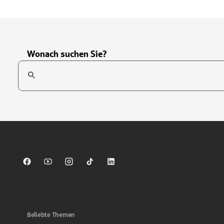
Wonach suchen Sie?
Suchfeld
Tippen Sie, um nach Themen zu suchen. Verwenden Sie die Pfei
Sparkasse auf Facebook
Sparkasse auf Youtube
Sparkasse auf Instagram
Sparkasse auf TikTok
Sparkasse auf LinkedIn
Beliebte Themen