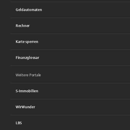
Geldautomaten
Rechner
Karte sperren
Finanzglossar
Weitere Portale
S-Immobilien
WirWunder
LBS