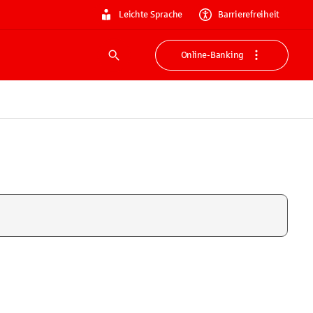
Leichte Sprache
Barrierefreiheit
Online-Banking
Suche