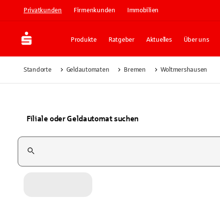
Privatkunden
Firmenkunden
Immobilien
Produkte
Ratgeber
Aktuelles
Über uns
Standorte
Geldautomaten
Bremen
Woltmershausen
Filiale oder Geldautomat suchen
Suchfeld