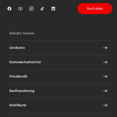
Nach oben
Sparkasse auf Facebook
Sparkasse auf Youtube
Sparkasse auf Instagram
Sparkasse auf TikTok
Sparkasse auf LinkedIn
Beliebte Themen
Girokonto
Kontowechselservice
Privatkredit
Baufinanzierung
Kreditkarte