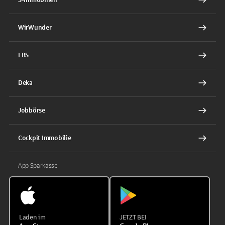
WirWunder
LBS
Deka
Jobbörse
Cockpit Immobilie
App Sparkasse
Laden im
JETZT BEI